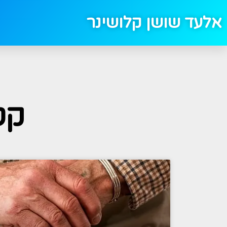
אלעד שושן קלושינר
קט