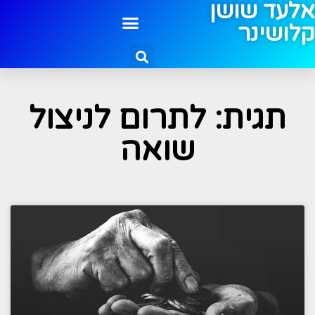
אלעד שושן
קלושינר
תגית: לתרום לניצול
שואה