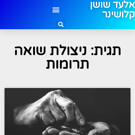
אלעד שושן
קלושינר
תגית: ניצולת שואה
תרומות