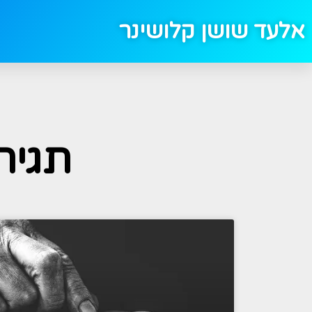
אלעד שושן קלושינר
תגית